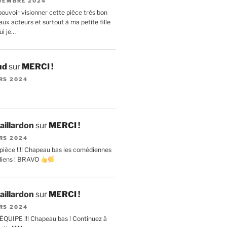
VEMBRE 2024
ouvoir visionner cette pièce très bon
ux acteurs et surtout à ma petite fille
ui je…
ud
sur
MERCI !
RS 2024
aillardon
sur
MERCI !
RS 2024
pièce !!!! Chapeau bas les comédiennes
diens ! BRAVO
aillardon
sur
MERCI !
RS 2024
ÉQUIPE !!! Chapeau bas ! Continuez à