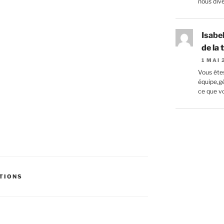
nous divert
Isabe
de la
1 MAI
Vous êtes
équipe,g
ce que vo
TIONS