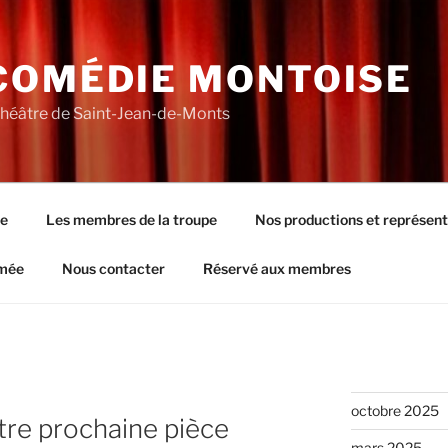
COMÉDIE MONTOISE
théâtre de Saint-Jean-de-Monts
pe
Les membres de la troupe
Nos productions et représent
rmée
Nous contacter
Réservé aux membres
octobre 2025
otre prochaine pièce
mars 2025