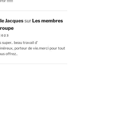
ir !!!!!!!
lle Jacques
sur
Les membres
 troupe
 2023
 super.. beau travail d'
énéreux, porteur de vie.merci pour tout
us offrez..