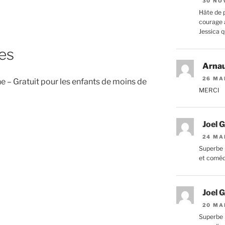
30 NO
Hâte de p
courage a
Jessica q
les
Arna
26 MA
e – Gratuit pour les enfants de moins de
MERCI
Joel G
24 MA
Superbe 
et comé
Joel G
20 MA
Superbe 