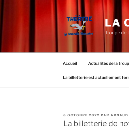
Aller
au
contenu
LA 
principal
Troupe de 
Accueil
Actualités de la trou
La billetterie est actuellement fe
PUBLIÉ
6 OCTOBRE 2022
PAR
ARNAUD
LE
La billetterie de n