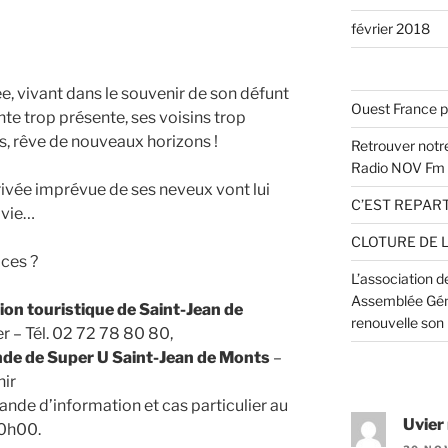
février 2018
e, vivant dans le souvenir de son défunt
Ouest France p
te trop présente, ses voisins trop
s, rêve de nouveaux horizons !
Retrouver notre
Radio NOV Fm
rrivée imprévue de ses neveux vont lui
C’EST REPART
 vie…
CLOTURE DE 
aces ?
L’association 
Assemblée Géné
on touristique de Saint-Jean de
renouvelle son
r – Tél. 02 72 78 80 80,
nde de Super U Saint-Jean de Monts
–
nir
nde d’information et cas particulier au
Uvier
20h00.