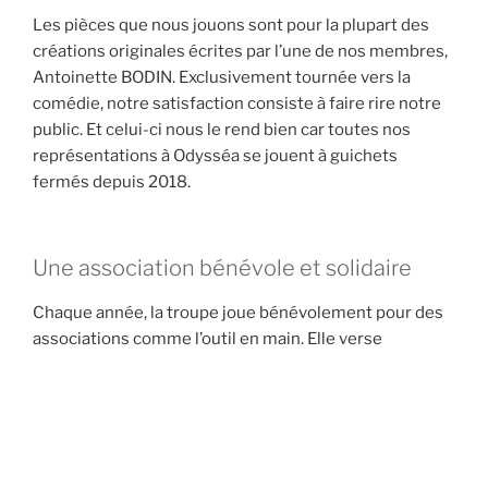
Les pièces que nous jouons sont pour la plupart des
créations originales écrites par l’une de nos membres,
Antoinette BODIN. Exclusivement tournée vers la
comédie, notre satisfaction consiste à faire rire notre
public. Et celui-ci nous le rend bien car toutes nos
représentations à Odysséa se jouent à guichets
fermés depuis 2018.
Une association bénévole et solidaire
Chaque année, la troupe joue bénévolement pour des
associations comme l’outil en main. Elle verse
également des dons au Secours Catholique, à la Ligue
contre le Cancer, contre le diabète, à l’Association
Marie-Léonie ou encore le Téléthon…