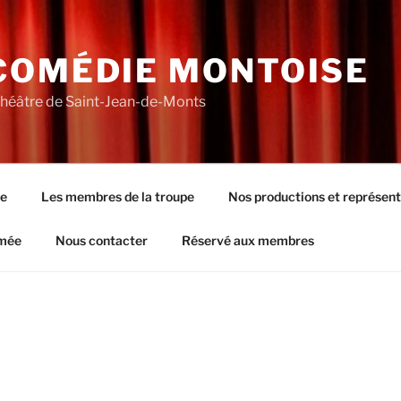
COMÉDIE MONTOISE
théâtre de Saint-Jean-de-Monts
pe
Les membres de la troupe
Nos productions et représent
rmée
Nous contacter
Réservé aux membres