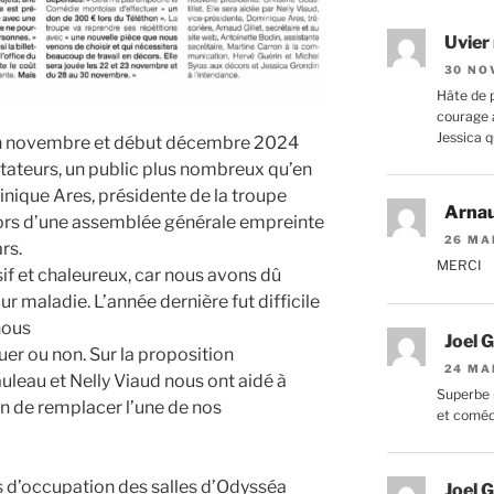
Uvier
30 NO
Hâte de p
courage a
Jessica q
fin novembre et début décembre 2024
ctateurs, un public plus nombreux qu’en
nique Ares, présidente de la troupe
Arna
ors d’une assemblée générale empreinte
26 MA
rs.
MERCI
if et chaleureux, car nous avons dû
r maladie. L’année dernière fut difficile
nous
Joel G
uer ou non. Sur la proposition
24 MA
uleau et Nelly Viaud nous ont aidé à
Superbe 
in de remplacer l’une de nos
et comé
s d’occupation des salles d’Odysséa
Joel G