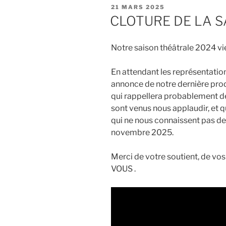
PUBLIÉ
21 MARS 2025
LE
CLOTURE DE LA S
Notre saison théâtrale 2024 vie
En attendant les représentation
annonce de notre dernière pro
qui rappellera probablement de
sont venus nous applaudir, et q
qui ne nous connaissent pas de
novembre 2025.
Merci de votre soutient, de vo
VOUS .