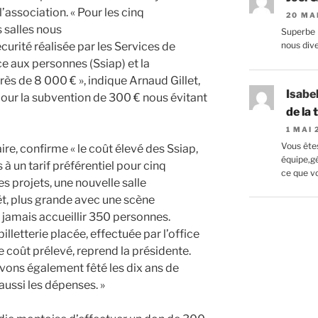
l’association. « Pour les cinq
20 MA
s salles nous
Superbe 
curité réalisée par les Services de
nous divert
ce aux personnes (Ssiap) et la
près de 8 000 € », indique Arnaud Gillet,
Isabe
 pour la subvention de 300 € nous évitant
de la
1 MAI
Vous êtes
ire, confirme « le coût élevé des Ssiap,
équipe,g
à un tarif préférentiel pour cinq
ce que vo
s projets, une nouvelle salle
, plus grande avec une scène
a jamais accueillir 350 personnes.
billetterie placée, effectuée par l’office
 coût prélevé, reprend la présidente.
avons également fêté les dix ans de
aussi les dépenses. »