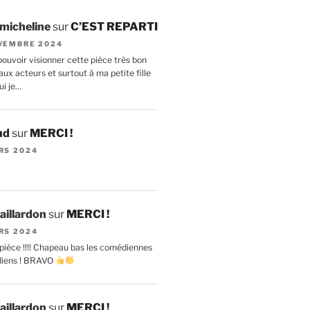
 micheline
sur
C’EST REPARTI
VEMBRE 2024
ouvoir visionner cette pièce très bon
ux acteurs et surtout à ma petite fille
ui je…
ud
sur
MERCI !
RS 2024
aillardon
sur
MERCI !
RS 2024
pièce !!!! Chapeau bas les comédiennes
diens ! BRAVO
aillardon
sur
MERCI !