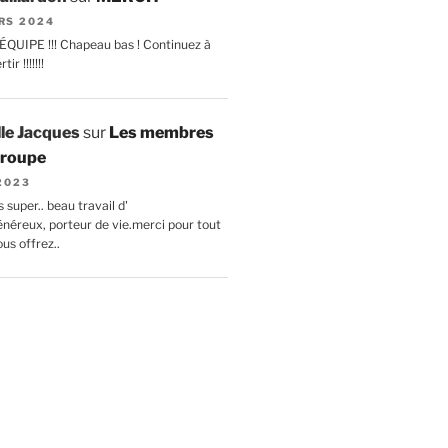
RS 2024
ÉQUIPE !!! Chapeau bas ! Continuez à
ir !!!!!!!
lle Jacques
sur
Les membres
 troupe
 2023
 super.. beau travail d'
énéreux, porteur de vie.merci pour tout
us offrez..