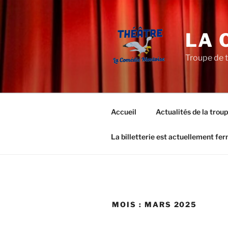
Aller
au
contenu
LA 
principal
Troupe de 
Accueil
Actualités de la trou
La billetterie est actuellement fe
MOIS :
MARS 2025