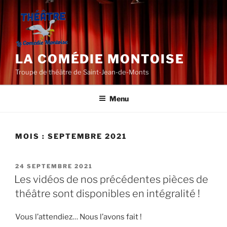
Aller
au
contenu
principal
LA COMÉDIE MONTOISE
Troupe de théâtre de Saint-Jean-de-Monts
Menu
MOIS :
SEPTEMBRE 2021
PUBLIÉ
24 SEPTEMBRE 2021
LE
Les vidéos de nos précédentes pièces de
théâtre sont disponibles en intégralité !
Vous l’attendiez… Nous l’avons fait !