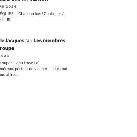
RS 2024
ÉQUIPE !!! Chapeau bas ! Continuez à
ir !!!!!!!
lle Jacques
sur
Les membres
 troupe
 2023
 super.. beau travail d'
énéreux, porteur de vie.merci pour tout
us offrez..