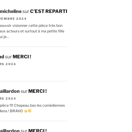
 micheline
sur
C’EST REPARTI
VEMBRE 2024
ouvoir visionner cette pièce très bon
ux acteurs et surtout à ma petite fille
ui je…
ud
sur
MERCI !
RS 2024
aillardon
sur
MERCI !
RS 2024
pièce !!!! Chapeau bas les comédiennes
diens ! BRAVO
aillardon
sur
MERCI !