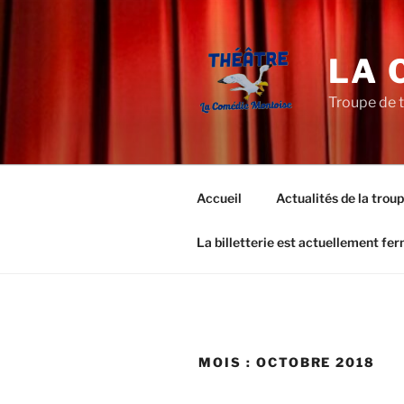
Aller
au
contenu
LA 
principal
Troupe de 
Accueil
Actualités de la trou
La billetterie est actuellement fe
MOIS :
OCTOBRE 2018