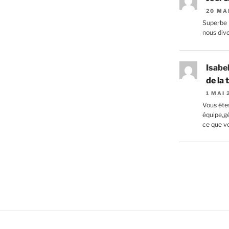
20 MA
Superbe 
nous divert
Isabe
de la
1 MAI
Vous êtes
équipe,g
ce que vo