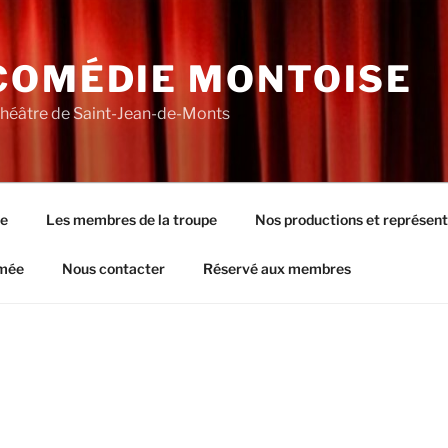
COMÉDIE MONTOISE
théâtre de Saint-Jean-de-Monts
pe
Les membres de la troupe
Nos productions et représent
rmée
Nous contacter
Réservé aux membres