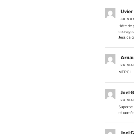
Uvier
30 NO
Hâte de p
courage a
Jessica q
Arna
26 MA
MERCI
Joel G
24 MA
Superbe 
et comé
Joel G