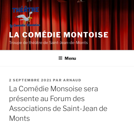
Aller
au
contenu
principal
LA COMÉDIE MONTOISE
Troupe de théâtre de Saint-Jean-de-Monts
Menu
PUBLIÉ
2 SEPTEMBRE 2021
PAR
ARNAUD
LE
La Comédie Monsoise sera
présente au Forum des
Associations de Saint-Jean de
Monts