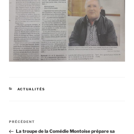
CATÉGORIES
ACTUALITÉS
Navigation
Article
PRÉCÉDENT
de
précédent
La troupe de la Comédie Montoise prépare sa