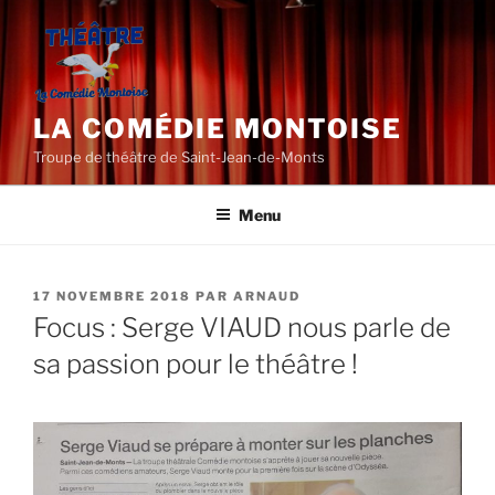
Aller
au
contenu
principal
LA COMÉDIE MONTOISE
Troupe de théâtre de Saint-Jean-de-Monts
Menu
PUBLIÉ
17 NOVEMBRE 2018
PAR
ARNAUD
LE
Focus : Serge VIAUD nous parle de
sa passion pour le théâtre !