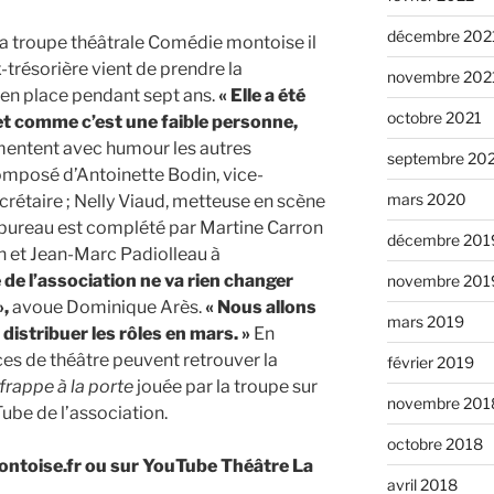
décembre 202
a troupe théâtrale Comédie montoise il
-trésorière vient de prendre la
novembre 202
 en place pendant sept ans.
« Elle a été
octobre 2021
 comme c’est une faible personne,
ntent avec humour les autres
septembre 20
mposé d’Antoinette Bodin, vice-
mars 2020
ecrétaire ; Nelly Viaud, metteuse en scène
 bureau est complété par Martine Carron
décembre 201
n et Jean-Marc Padiolleau à
 de l’association ne va rien changer
novembre 201
»,
avoue Dominique Arès.
« Nous allons
mars 2019
distribuer les rôles en mars. »
En
ces de théâtre peuvent retrouver la
février 2019
rappe à la porte
jouée par la troupe sur
novembre 201
Tube de l’association.
octobre 2018
ontoise.fr ou sur YouTube Théâtre La
avril 2018