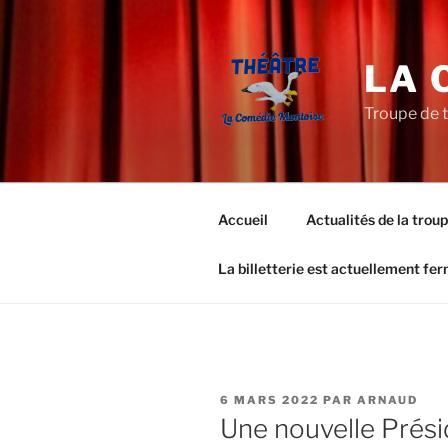
Aller
au
contenu
LA 
principal
Troupe de 
Accueil
Actualités de la trou
La billetterie est actuellement fe
PUBLIÉ
6 MARS 2022
PAR
ARNAUD
LE
Une nouvelle Prés