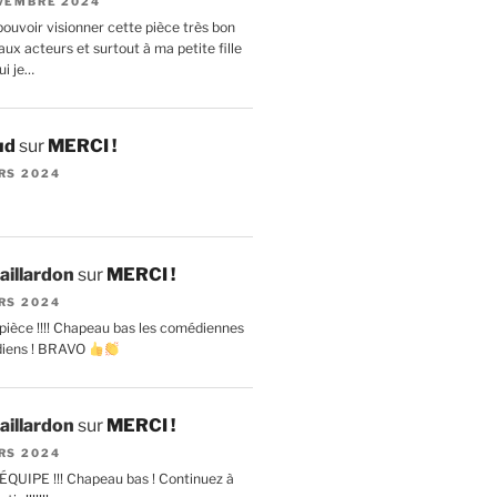
VEMBRE 2024
ouvoir visionner cette pièce très bon
ux acteurs et surtout à ma petite fille
ui je…
ud
sur
MERCI !
RS 2024
aillardon
sur
MERCI !
RS 2024
pièce !!!! Chapeau bas les comédiennes
diens ! BRAVO
aillardon
sur
MERCI !
RS 2024
ÉQUIPE !!! Chapeau bas ! Continuez à