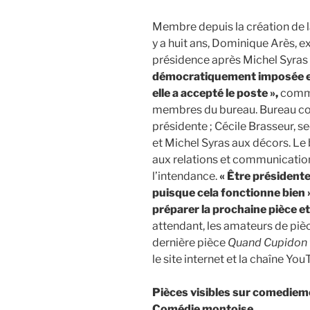
Membre depuis la création de l
y a huit ans, Dominique Arès, ex
présidence après Michel Syras
démocratiquement imposée et
elle a accepté le poste »,
comme
membres du bureau. Bureau co
présidente ; Cécile Brasseur, s
et Michel Syras aux décors. Le
aux relations et communicatio
l’intendance.
« Être présidente
puisque cela fonctionne bien 
préparer la prochaine pièce et 
attendant, les amateurs de piè
dernière pièce
Quand Cupidon f
le site internet et la chaîne You
Pièces visibles sur comediem
Comédie montoise.