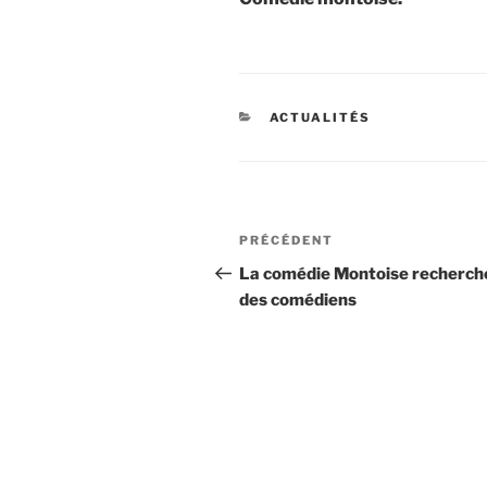
CATÉGORIES
ACTUALITÉS
Navigation
Article
PRÉCÉDENT
de
précédent
La comédie Montoise recherch
des comédiens
l’article