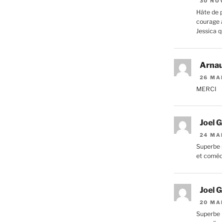
30 NO
Hâte de p
courage a
Jessica q
Arna
26 MA
MERCI
Joel G
24 MA
Superbe 
et comé
Joel G
20 MA
Superbe 