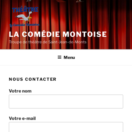
Aller
au
contenu
principal
LA COMÉDIE MONTOISE
Troupe de théâtre de Saint-Jean-de-Monts
Menu
NOUS CONTACTER
Votre nom
Votre e-mail