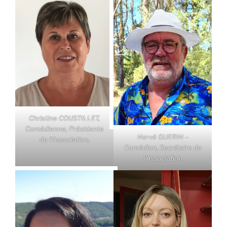
Christine COUSTILLET,
Comédienne, Présidente
Hervé GUERIN –
de l’Association,
Comédien, Secrétaire de
l’Association