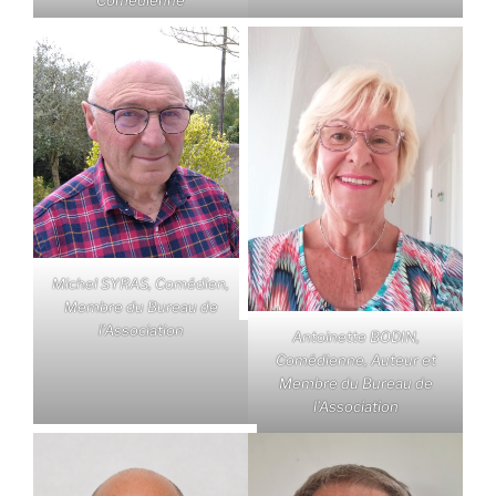
Michel SYRAS, Comédien,
Membre du Bureau de
l’Association
Antoinette BODIN,
Comédienne, Auteur et
Membre du Bureau de
l’Association