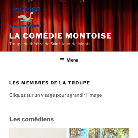
Aller
au
contenu
principal
LA COMÉDIE MONTOISE
Troupe de théâtre de Saint-Jean-de-Monts
Menu
LES MEMBRES DE LA TROUPE
Cliquez sur un visage pour agrandir l’image
Les comédiens