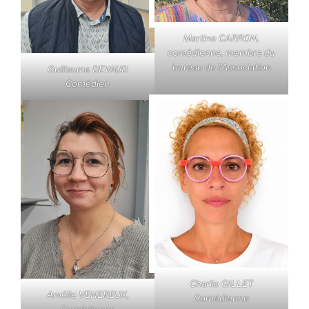
Martine CARRON,
comédienne, membre du
bureau de l’Association
Guillaume
DEVAUD
Comédien
Charlie GILLET
Amélie VENEREUX,
Comédienne
Comédienne