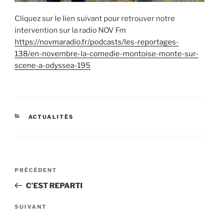
Cliquez sur le lien suivant pour retrouver notre
intervention sur la radio NOV Fm
https://novmaradio.fr/podcasts/les-reportages-
138/en-novembre-la-comedie-montoise-monte-sur-
scene-a-odyssea-195
CATÉGORIES
ACTUALITÉS
Navigation
Article
PRÉCÉDENT
de
précédent
C’EST REPARTI
l’article
Article
SUIVANT