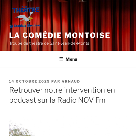
Aller
au
contenu
principal
LA COMÉDIE MONTOISE
Troupe de théâtre de Saint-Jean-de-Monts
Menu
PUBLIÉ
14 OCTOBRE 2025
PAR
ARNAUD
LE
Retrouver notre intervention en
podcast sur la Radio NOV Fm