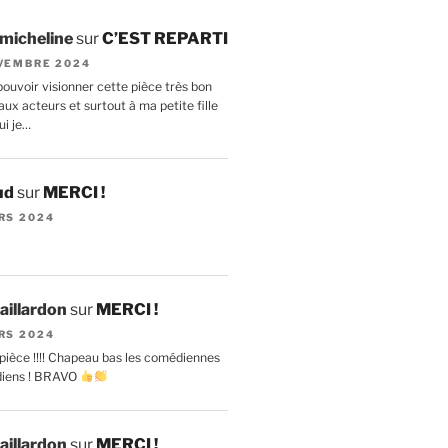
 micheline
sur
C’EST REPARTI
VEMBRE 2024
ouvoir visionner cette pièce très bon
ux acteurs et surtout à ma petite fille
ui je…
ud
sur
MERCI !
RS 2024
aillardon
sur
MERCI !
RS 2024
pièce !!!! Chapeau bas les comédiennes
diens ! BRAVO
aillardon
sur
MERCI !