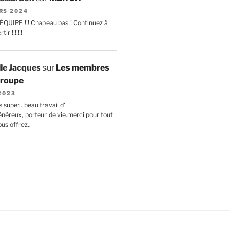
RS 2024
ÉQUIPE !!! Chapeau bas ! Continuez à
ir !!!!!!!
lle Jacques
sur
Les membres
 troupe
 2023
 super.. beau travail d'
énéreux, porteur de vie.merci pour tout
us offrez..