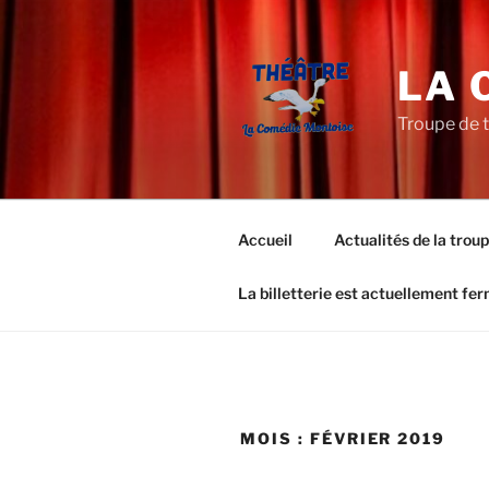
Aller
au
contenu
LA 
principal
Troupe de 
Accueil
Actualités de la trou
La billetterie est actuellement fe
MOIS :
FÉVRIER 2019