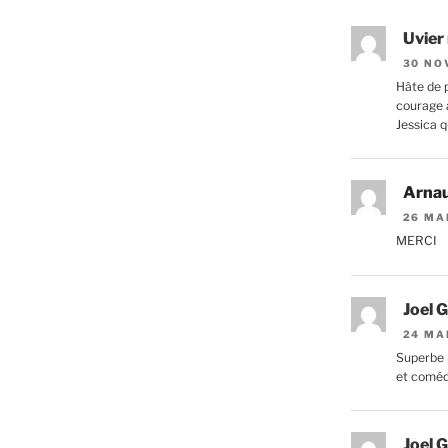
Uvier
30 NO
Hâte de p
courage a
Jessica q
Arna
26 MA
MERCI
Joel G
24 MA
Superbe 
et comé
Joel G