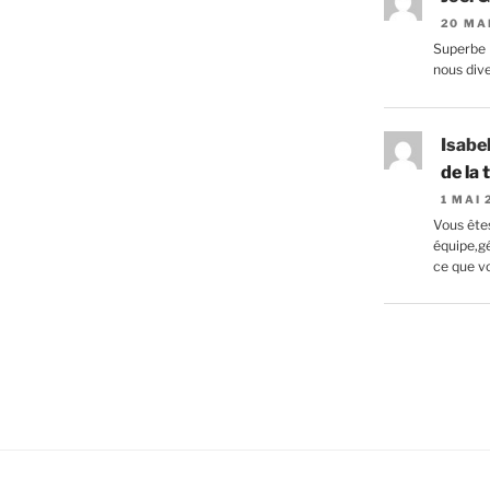
20 MA
Superbe 
nous divert
Isabe
de la
1 MAI
Vous êtes
équipe,g
ce que vo