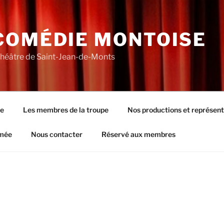
COMÉDIE MONTOISE
théâtre de Saint-Jean-de-Monts
pe
Les membres de la troupe
Nos productions et représent
rmée
Nous contacter
Réservé aux membres