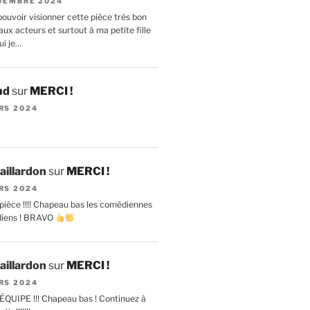
VEMBRE 2024
ouvoir visionner cette pièce très bon
ux acteurs et surtout à ma petite fille
ui je…
ud
sur
MERCI !
RS 2024
aillardon
sur
MERCI !
RS 2024
pièce !!!! Chapeau bas les comédiennes
diens ! BRAVO
aillardon
sur
MERCI !
RS 2024
ÉQUIPE !!! Chapeau bas ! Continuez à