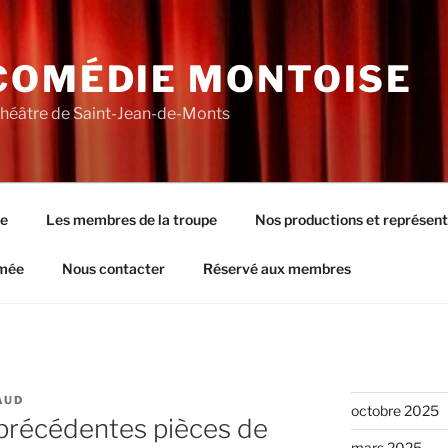
COMÉDIE MONTOISE
théâtre de Saint-Jean-de-Monts
pe
Les membres de la troupe
Nos productions et représent
rmée
Nous contacter
Réservé aux membres
AUD
octobre 2025
 précédentes pièces de
mars 2025