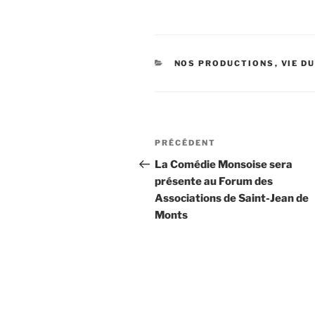
CATÉGORIES
NOS PRODUCTIONS
,
VIE D
Navigation
Article
PRÉCÉDENT
de
précédent
La Comédie Monsoise sera
présente au Forum des
l’article
Associations de Saint-Jean de
Monts