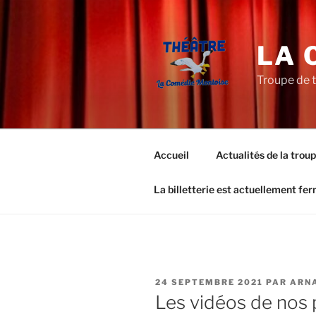
Aller
au
contenu
LA 
principal
Troupe de 
Accueil
Actualités de la trou
La billetterie est actuellement fe
PUBLIÉ
24 SEPTEMBRE 2021
PAR
ARN
LE
Les vidéos de nos