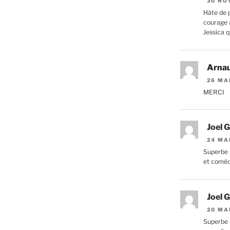
30 NO
Hâte de p
courage a
Jessica q
Arna
26 MA
MERCI
Joel G
24 MA
Superbe 
et comé
Joel G
20 MA
Superbe 