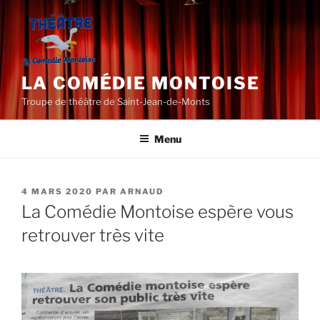
Aller
au
contenu
principal
LA COMÉDIE MONTOISE
Troupe de théâtre de Saint-Jean-de-Monts
Menu
PUBLIÉ
4 MARS 2020
PAR
ARNAUD
LE
La Comédie Montoise espère vous
retrouver très vite